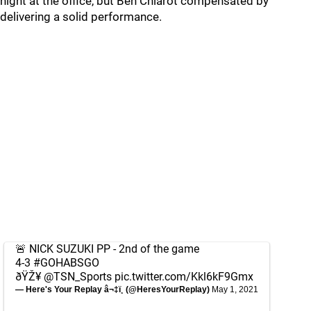
night at the office, but Ben Chiarot compensated by
delivering a solid performance.
🚨 NICK SUZUKI PP - 2nd of the game
4-3
#GOHABSGO
ðŸŽ¥
@TSN_Sports
pic.twitter.com/Kkl6kF9Gmx
— Here's Your Replay â¬‡ï¸ (@HeresYourReplay)
May 1, 2021