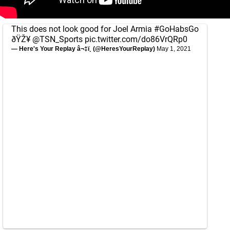
This does not look good for Joel Armia
#GoHabsGo
ðŸŽ¥
@TSN_Sports
pic.twitter.com/do86VrQRp0
— Here's Your Replay â¬‡ï¸ (@HeresYourReplay)
May 1, 2021