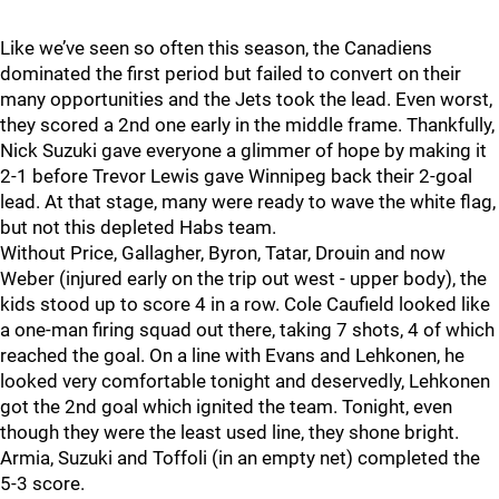
Like we’ve seen so often this season, the Canadiens
dominated the first period but failed to convert on their
many opportunities and the Jets took the lead. Even worst,
they scored a 2nd one early in the middle frame. Thankfully,
Nick Suzuki gave everyone a glimmer of hope by making it
2-1 before Trevor Lewis gave Winnipeg back their 2-goal
lead. At that stage, many were ready to wave the white flag,
but not this depleted Habs team.
Without Price, Gallagher, Byron, Tatar, Drouin and now
Weber (injured early on the trip out west - upper body), the
kids stood up to score 4 in a row. Cole Caufield looked like
a one-man firing squad out there, taking 7 shots, 4 of which
reached the goal. On a line with Evans and Lehkonen, he
looked very comfortable tonight and deservedly, Lehkonen
got the 2nd goal which ignited the team. Tonight, even
though they were the least used line, they shone bright.
Armia, Suzuki and Toffoli (in an empty net) completed the
5-3 score.