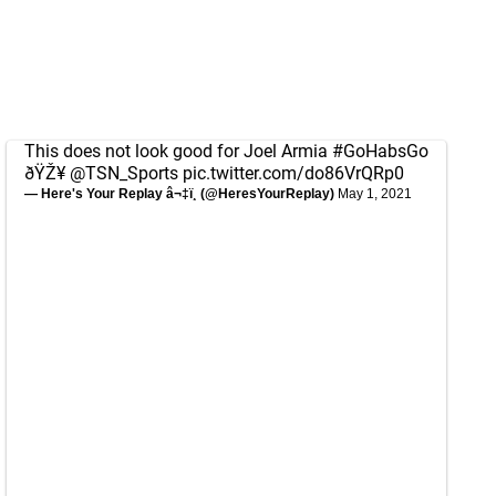
This does not look good for Joel Armia
#GoHabsGo
ðŸŽ¥
@TSN_Sports
pic.twitter.com/do86VrQRp0
— Here's Your Replay â¬‡ï¸ (@HeresYourReplay)
May 1, 2021