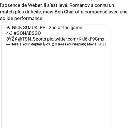
l’absence de Weber, il s’est levé. Romanov a connu un
match plus difficile, mais Ben Chiarot a compensé avec une
solide performance.
🚨 NICK SUZUKI PP - 2nd of the game
4-3
#GOHABSGO
ðŸŽ¥
@TSN_Sports
pic.twitter.com/Kkl6kF9Gmx
— Here's Your Replay â¬‡ï¸ (@HeresYourReplay)
May 1, 2021