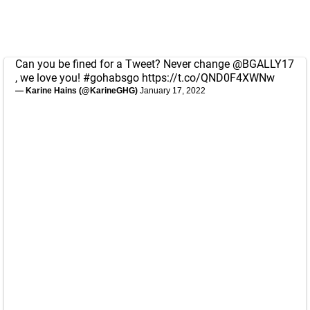
Can you be fined for a Tweet? Never change
@BGALLY17
, we love you!
#gohabsgo
https://t.co/QND0F4XWNw
— Karine Hains (@KarineGHG)
January 17, 2022