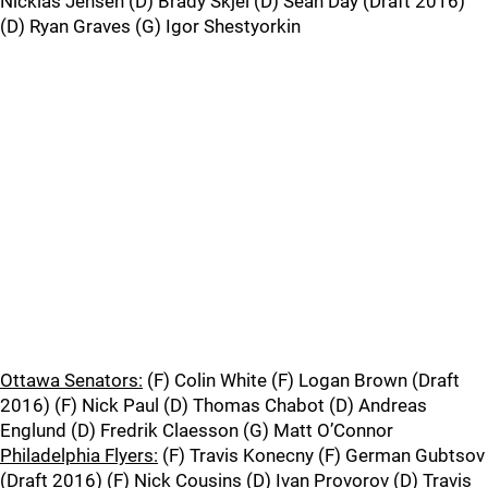
Nicklas Jensen (D) Brady Skjei (D) Sean Day (Draft 2016)
(D) Ryan Graves (G) Igor Shestyorkin
Ottawa Senators:
(F) Colin White (F) Logan Brown (Draft
2016) (F) Nick Paul (D) Thomas Chabot (D) Andreas
Englund (D) Fredrik Claesson (G) Matt O’Connor
Philadelphia Flyers:
(F) Travis Konecny (F) German Gubtsov
(Draft 2016) (F) Nick Cousins (D) Ivan Provorov (D) Travis