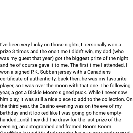
I’ve been very lucky on those nights, I personally won a
prize 3 times and the one time I didn’t win, my dad (who
was my guest that year) got the biggest prize of the night
and he of course gave it to me. The first time I attended, I
won a signed P.K. Subban jersey with a Canadiens
certificate of authenticity, back then, he was my favourite
player, so I was over the moon with that one. The following
year, a got a Dickie Moore signed puck. While I never saw
him play, it was still a nice piece to add to the collection. On
the third year, the Casino evening was on the eve of my
birthday and it looked like I was going go home empty-
handed…until they did the draw for the last prize of the
evening, an autographed and framed Boom Boom