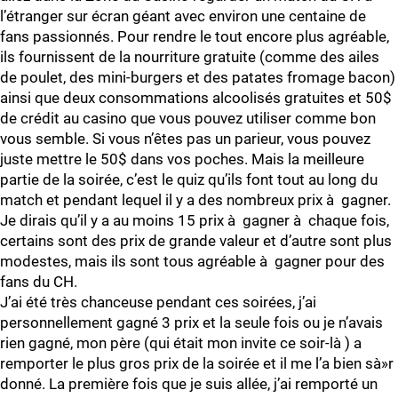
l’étranger sur écran géant avec environ une centaine de
fans passionnés. Pour rendre le tout encore plus agréable,
ils fournissent de la nourriture gratuite (comme des ailes
de poulet, des mini-burgers et des patates fromage bacon)
ainsi que deux consommations alcoolisés gratuites et 50$
de crédit au casino que vous pouvez utiliser comme bon
vous semble. Si vous n’êtes pas un parieur, vous pouvez
juste mettre le 50$ dans vos poches. Mais la meilleure
partie de la soirée, c’est le quiz qu’ils font tout au long du
match et pendant lequel il y a des nombreux prix à gagner.
Je dirais qu’il y a au moins 15 prix à gagner à chaque fois,
certains sont des prix de grande valeur et d’autre sont plus
modestes, mais ils sont tous agréable à gagner pour des
fans du CH.
J’ai été très chanceuse pendant ces soirées, j’ai
personnellement gagné 3 prix et la seule fois ou je n’avais
rien gagné, mon père (qui était mon invite ce soir-là ) a
remporter le plus gros prix de la soirée et il me l’a bien sà»r
donné. La première fois que je suis allée, j’ai remporté un