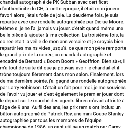
chandail autographié de PK Subban avec certificat
d’authenticité du CH, à cette époque, il était mon joueur
favori alors j’étais folle de joie. La deuxième fois, je suis
repartie avec une rondelle autographiée par Dickie Moore.
Même si je ne l’ai jamais vu jouer, c’était quand même une
belle pièce à ajouter à ma collection. La troisième fois, la
soirée était la veille de mon anniversaire et je croyais bien
repartir les mains vides jusqu’à ce que mon père remporte
le grand prix de la soirée, un chandail autographié et
encadré de Bernard « Boom Boom » Geoffrion! Bien sà»r, il
m’a tout de suite dit que je pouvais avoir le chandail et il
trône toujours fièrement dans mon salon. Finalement, lors
de ma dernière soirée, j’ai gagné une rondelle autographiée
par Larry Robinson. C’était un fait pour moi, je me souviens
de l’avoir vu jouer et c’est également le premier jouer dont
le départ sur le marché des agents libres m’avait attristé à
l’âge de 9 ans. Au fil des ans, les prix remis ont inclus: un
bâton autographié de Patrick Roy, une mini Coupe Stanley
autographiée par tous les membres de l’équipe
championne de 1986, un gant utilise en match par Carey