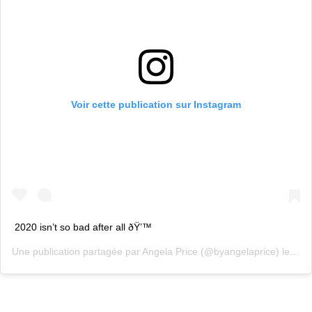
Voir cette publication sur Instagram
2020 isn’t so bad after all ðŸ’™
Une publication partagée par
Angela Price
(@byangelaprice) le
26 O