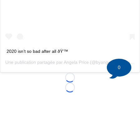
2020 isn’t so bad after all ðŸ’™
Une publication partagée par
Angela Price
(@byangelaprice) le
26 O
0
Loading...
Loading...