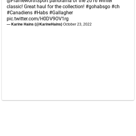
@FrameworthSport
panorama of the 2016 Winter
classic! Great haul for the collection!
#gohabsgo
#ch
#Canadiens
#Habs
#Gallagher
pic.twitter.com/H0DV9OV1rg
— Karine Hains (@KarineHains)
October 23, 2022