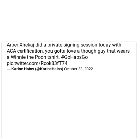
Arber Xhekaj did a private signing session today with
ACA certification, you gotta love a though guy that wears
a Winnie the Pooh tshirt.
#GoHabsGo
pic.twitter.com/Rcok83fT74
— Karine Hains (@KarineHains)
October 23, 2022