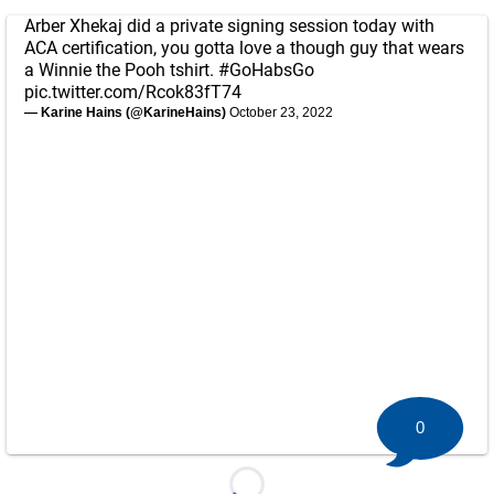
Arber Xhekaj did a private signing session today with
ACA certification, you gotta love a though guy that wears
a Winnie the Pooh tshirt.
#GoHabsGo
pic.twitter.com/Rcok83fT74
— Karine Hains (@KarineHains)
October 23, 2022
0