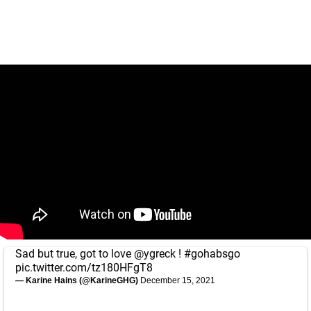
Sad but true, got to love
@ygreck
!
#gohabsgo
pic.twitter.com/tz180HFgT8
— Karine Hains (@KarineGHG)
December 15, 2021