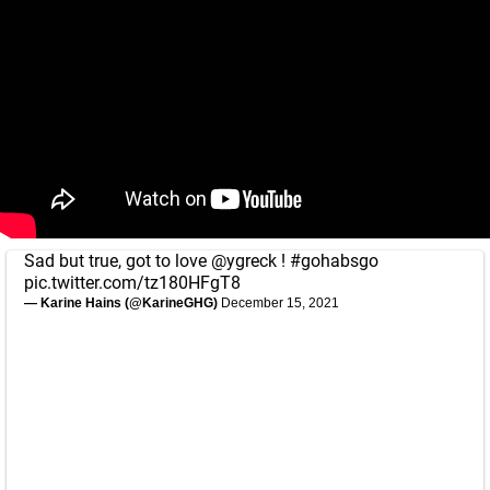
Sad but true, got to love
@ygreck
!
#gohabsgo
pic.twitter.com/tz180HFgT8
— Karine Hains (@KarineGHG)
December 15, 2021