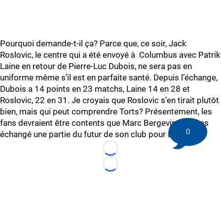
Pourquoi demande-t-il ça? Parce que, ce soir, Jack
Roslovic, le centre qui a été envoyé à Columbus avec Patrik
Laine en retour de Pierre-Luc Dubois, ne sera pas en
uniforme même s’il est en parfaite santé. Depuis l’échange,
Dubois a 14 points en 23 matchs, Laine 14 en 28 et
Roslovic, 22 en 31. Je croyais que Roslovic s’en tirait plutôt
bien, mais qui peut comprendre Torts? Présentement, les
fans devraient être contents que Marc Bergevin n’ait pas
0
échangé une partie du futur de son club pour Dubois.
Loading...
Loading...