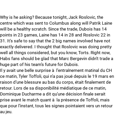
Why is he asking? Because tonight, Jack Roslovic, the
centre which was sent to Columbus along will Patrik Laine
will be a healthy scratch. Since the trade, Dubois has 14
points in 23 games, Laine has 14 in 28 and Roslovic 22 in
31. It’s safe to say that the 2 big names involved have not
exactly delivered. I thought that Roslovic was doing pretty
well all things considered, but you know, Torts. Right now,
Habs fans should be glad that Marc Bergevin didn’t trade a
huge part of his team’s future for Dubois.
Il y avait une belle surprise à l’entraînement matinal du CH
ce matin, Tyler Toffoli, qui n’a pas joué depuis le 19 mars en
raison d’une blessure au bas du corps, était finalement de
retour. Lors de sa disponibilité médiatique de ce matin,
Dominique Ducharme a dit qu’une décision finale serait
prise avant le match quant à la présence de Toffoli, mais
que pour l’instant, tous les signes pointaient vers un retour
au jeu.