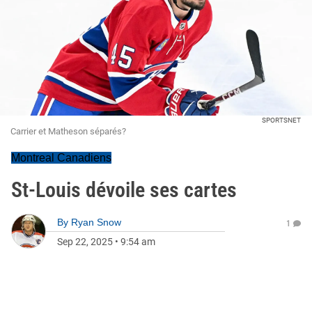
SPORTSNET
Carrier et Matheson séparés?
Montreal Canadiens
St-Louis dévoile ses cartes
By
Ryan Snow
1
Sep 22, 2025
•
9:54 am